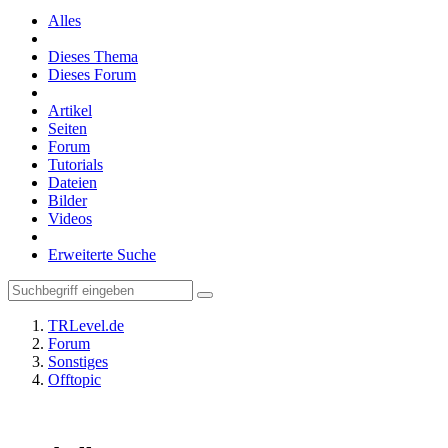
Alles
Dieses Thema
Dieses Forum
Artikel
Seiten
Forum
Tutorials
Dateien
Bilder
Videos
Erweiterte Suche
TRLevel.de
Forum
Sonstiges
Offtopic