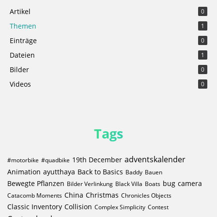
Artikel
0
Themen
1
Einträge
0
Dateien
1
Bilder
0
Videos
0
Tags
adventskalender
19th December
#motorbike
#quadbike
Animation
ayutthaya
Back to Basics
Baddy
Bauen
Bewegte Pflanzen
bug
camera
Bilder Verlinkung
Black Villa
Boats
China
Christmas
Catacomb Moments
Chronicles Objects
Classic Inventory
Collision
Complex Simplicity
Contest