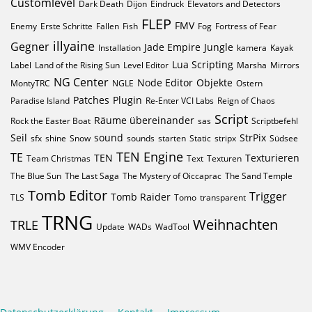
Customlevel
Dark Death
Dijon
Eindruck
Elevators and Detectors
FLEP
FMV
Enemy
Erste Schritte
Fallen
Fish
Fog
Fortress of Fear
illyaine
Gegner
Jade Empire
Jungle
Installation
kamera
Kayak
Lua Scripting
Label
Land of the Rising Sun
Level Editor
Marsha
Mirrors
NG Center
Node Editor
Objekte
MontyTRC
NGLE
Ostern
Patches
Plugin
Paradise Island
Re-Enter VCI Labs
Reign of Chaos
Script
Räume übereinander
Rock the Easter Boat
sas
Scriptbefehl
Seil
sound
StrPix
sfx
shine
Snow
sounds
starten
Static
stripx
Südsee
TEN Engine
TE
TEN
Texturieren
Team Christmas
Text
Texturen
The Blue Sun
The Last Saga
The Mystery of Oiccaprac
The Sand Temple
Tomb Editor
Trigger
Tomb Raider
TLS
Tomo
transparent
TRNG
Weihnachten
TRLE
Update
WADs
WadTool
WMV Encoder