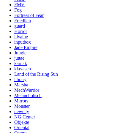
FMV
Fog
Fortress of Fear
Friedlich
guard
Horror
illyaine
inputbox
Jade Empire
Jungle
juttae
karnak
klassisch
Land of the Rising Sun
library
Marsha
MechWarrior
Melancholisch
Mirrors
Monster
newcity
NG Center
Objekte
Oriental
Ostern