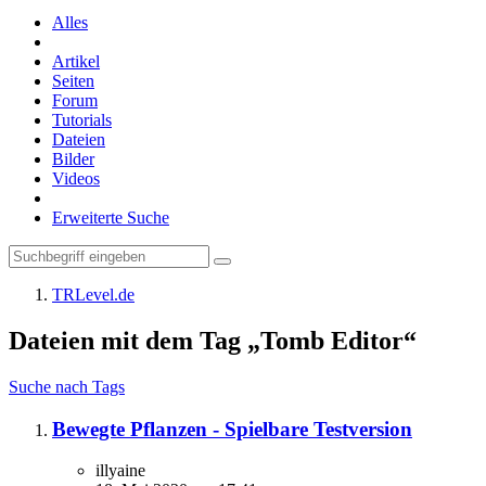
Alles
Artikel
Seiten
Forum
Tutorials
Dateien
Bilder
Videos
Erweiterte Suche
TRLevel.de
Dateien mit dem Tag „Tomb Editor“
Suche nach Tags
Bewegte Pflanzen - Spielbare Testversion
illyaine