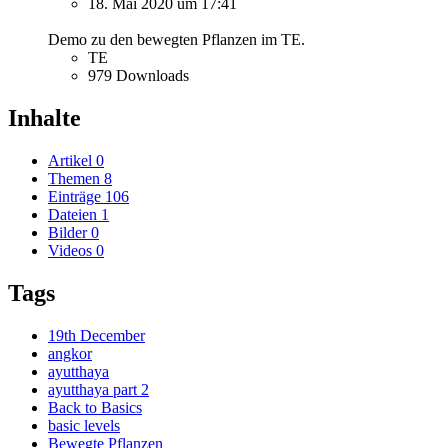
18. Mai 2020 um 17:41
Demo zu den bewegten Pflanzen im TE.
TE
979 Downloads
Inhalte
Artikel
0
Themen
8
Einträge
106
Dateien
1
Bilder
0
Videos
0
Tags
19th December
angkor
ayutthaya
ayutthaya part 2
Back to Basics
basic levels
Bewegte Pflanzen