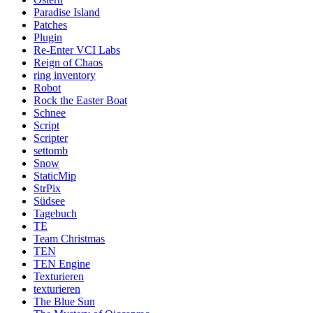
Paradise Island
Patches
Plugin
Re-Enter VCI Labs
Reign of Chaos
ring inventory
Robot
Rock the Easter Boat
Schnee
Script
Scripter
settomb
Snow
StaticMip
StrPix
Südsee
Tagebuch
TE
Team Christmas
TEN
TEN Engine
Texturieren
texturieren
The Blue Sun