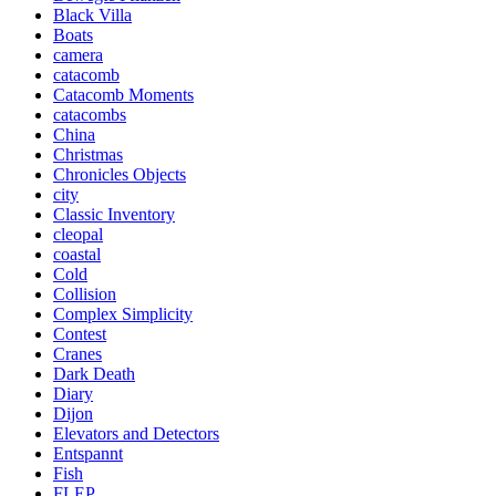
Black Villa
Boats
camera
catacomb
Catacomb Moments
catacombs
China
Christmas
Chronicles Objects
city
Classic Inventory
cleopal
coastal
Cold
Collision
Complex Simplicity
Contest
Cranes
Dark Death
Diary
Dijon
Elevators and Detectors
Entspannt
Fish
FLEP