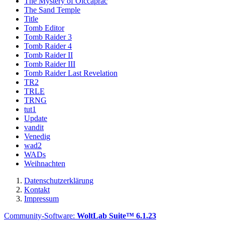
The Mystery of Oiccaprac
The Sand Temple
Title
Tomb Editor
Tomb Raider 3
Tomb Raider 4
Tomb Raider II
Tomb Raider III
Tomb Raider Last Revelation
TR2
TRLE
TRNG
tut1
Update
vandit
Venedig
wad2
WADs
Weihnachten
Datenschutzerklärung
Kontakt
Impressum
Community-Software:
WoltLab Suite™ 6.1.23