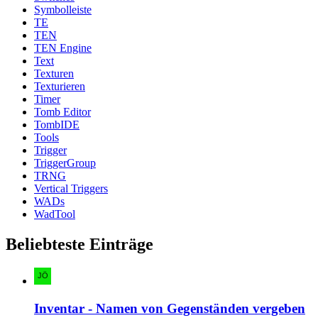
Symbolleiste
TE
TEN
TEN Engine
Text
Texturen
Texturieren
Timer
Tomb Editor
TombIDE
Tools
Trigger
TriggerGroup
TRNG
Vertical Triggers
WADs
WadTool
Beliebteste Einträge
Inventar - Namen von Gegenständen vergeben