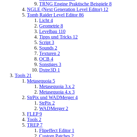
TRNG Engine Praktische Beispiele
8
NGLE (Next Generation Level Editor)
12
Tomb Raider Level Editor
86
Licht
4
Geometrie
8
Levelbau
110
Tipps und Tricks
12
Script
3
Sounds
2
Texturen
2
OCB
4
Sonstiges
3
Dxtre3D
1
Tools
21
Metasequoia
5
Metasequoia 3.x
2
Metasequoia 4.x
3
StrPix und WADMerger
4
StrPix
2
WADMerger
2
FLEP
9
Tools
2
TREP
7
Flipeffect Editor
1
Custom Patches
2