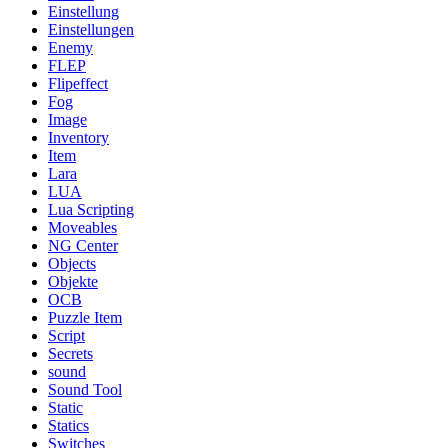
Einstellung
Einstellungen
Enemy
FLEP
Flipeffect
Fog
Image
Inventory
Item
Lara
LUA
Lua Scripting
Moveables
NG Center
Objects
Objekte
OCB
Puzzle Item
Script
Secrets
sound
Sound Tool
Static
Statics
Switches