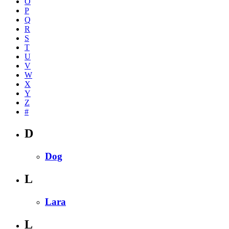
O
P
Q
R
S
T
U
V
W
X
Y
Z
#
D
Dog
L
Lara
L