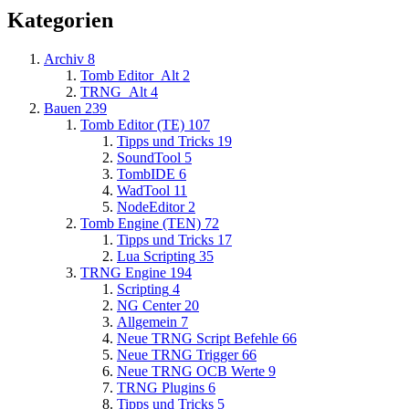
Kategorien
Archiv
8
Tomb Editor_Alt
2
TRNG_Alt
4
Bauen
239
Tomb Editor (TE)
107
Tipps und Tricks
19
SoundTool
5
TombIDE
6
WadTool
11
NodeEditor
2
Tomb Engine (TEN)
72
Tipps und Tricks
17
Lua Scripting
35
TRNG Engine
194
Scripting
4
NG Center
20
Allgemein
7
Neue TRNG Script Befehle
66
Neue TRNG Trigger
66
Neue TRNG OCB Werte
9
TRNG Plugins
6
Tipps und Tricks
5