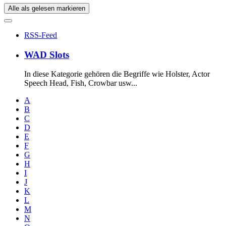
Alle als gelesen markieren
RSS-Feed
WAD Slots
In diese Kategorie gehören die Begriffe wie Holster, Actor
Speech Head, Fish, Crowbar usw...
A
B
C
D
E
F
G
H
I
J
K
L
M
N