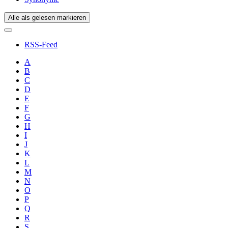
Alle als gelesen markieren
RSS-Feed
A
B
C
D
E
F
G
H
I
J
K
L
M
N
O
P
Q
R
S