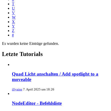
T
U
V
W
X
Y
Z
#
Es wurden keine Einträge gefunden.
Letzte Tutorials
Quad Licht anschalten / Add spotlight to a
moveable
illyaine
7. April 2025 um 18:26
NodeEditor - Befehlsliste