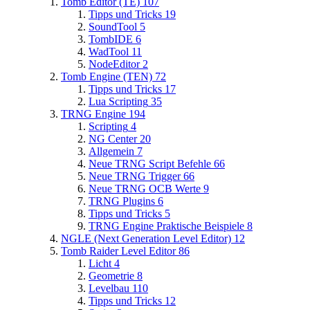
Tomb Editor (TE)
107
Tipps und Tricks
19
SoundTool
5
TombIDE
6
WadTool
11
NodeEditor
2
Tomb Engine (TEN)
72
Tipps und Tricks
17
Lua Scripting
35
TRNG Engine
194
Scripting
4
NG Center
20
Allgemein
7
Neue TRNG Script Befehle
66
Neue TRNG Trigger
66
Neue TRNG OCB Werte
9
TRNG Plugins
6
Tipps und Tricks
5
TRNG Engine Praktische Beispiele
8
NGLE (Next Generation Level Editor)
12
Tomb Raider Level Editor
86
Licht
4
Geometrie
8
Levelbau
110
Tipps und Tricks
12