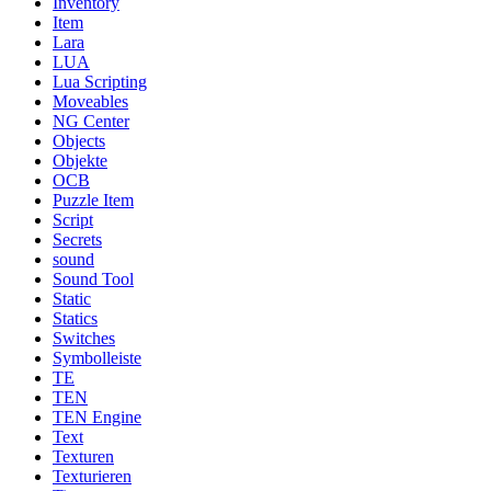
Inventory
Item
Lara
LUA
Lua Scripting
Moveables
NG Center
Objects
Objekte
OCB
Puzzle Item
Script
Secrets
sound
Sound Tool
Static
Statics
Switches
Symbolleiste
TE
TEN
TEN Engine
Text
Texturen
Texturieren