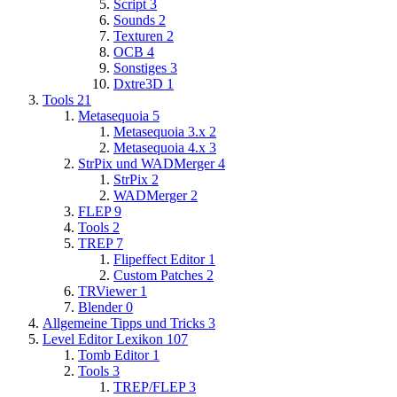
Script
3
Sounds
2
Texturen
2
OCB
4
Sonstiges
3
Dxtre3D
1
Tools
21
Metasequoia
5
Metasequoia 3.x
2
Metasequoia 4.x
3
StrPix und WADMerger
4
StrPix
2
WADMerger
2
FLEP
9
Tools
2
TREP
7
Flipeffect Editor
1
Custom Patches
2
TRViewer
1
Blender
0
Allgemeine Tipps und Tricks
3
Level Editor Lexikon
107
Tomb Editor
1
Tools
3
TREP/FLEP
3