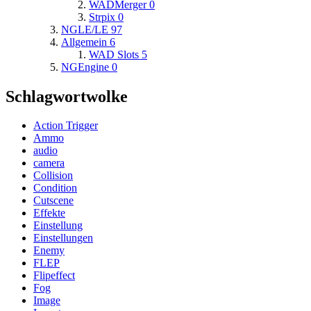
WADMerger
0
Strpix
0
NGLE/LE
97
Allgemein
6
WAD Slots
5
NGEngine
0
Schlagwortwolke
Action Trigger
Ammo
audio
camera
Collision
Condition
Cutscene
Effekte
Einstellung
Einstellungen
Enemy
FLEP
Flipeffect
Fog
Image