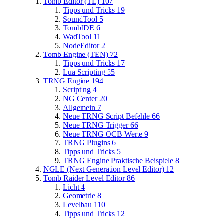
Tomb Editor (TE)
107
Tipps und Tricks
19
SoundTool
5
TombIDE
6
WadTool
11
NodeEditor
2
Tomb Engine (TEN)
72
Tipps und Tricks
17
Lua Scripting
35
TRNG Engine
194
Scripting
4
NG Center
20
Allgemein
7
Neue TRNG Script Befehle
66
Neue TRNG Trigger
66
Neue TRNG OCB Werte
9
TRNG Plugins
6
Tipps und Tricks
5
TRNG Engine Praktische Beispiele
8
NGLE (Next Generation Level Editor)
12
Tomb Raider Level Editor
86
Licht
4
Geometrie
8
Levelbau
110
Tipps und Tricks
12