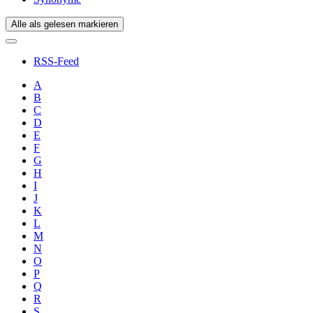
Alle als gelesen markieren
RSS-Feed
A
B
C
D
E
F
G
H
I
J
K
L
M
N
O
P
Q
R
S