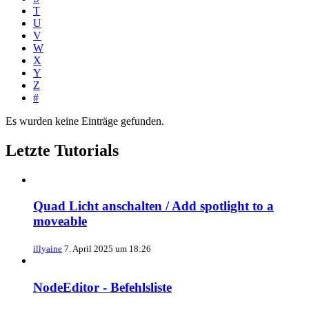
T
U
V
W
X
Y
Z
#
Es wurden keine Einträge gefunden.
Letzte Tutorials
Quad Licht anschalten / Add spotlight to a
moveable
illyaine
7. April 2025 um 18:26
NodeEditor - Befehlsliste