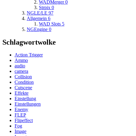
WADMerger
0
Strpix
0
NGLE/LE
97
Allgemein
6
WAD Slots
5
NGEngine
0
Schlagwortwolke
Action Trigger
Ammo
audio
camera
Collision
Condition
Cutscene
Effekte
Einstellung
Einstellungen
Enemy
FLEP
Flipeffect
Fog
Image