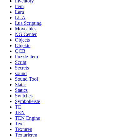
Inventory
Item
Lara
LUA
Lua Scripting
Moveables
NG Center
Objects
Objekte
OCB
Puzzle Item
Script
Secrets
sound
Sound Tool
Static
Statics
Switches
Symbolleiste
TE
TEN
TEN Engine
Text
Texturen
Texturieren