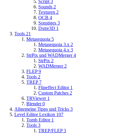
Script
3
Sounds
2
Texturen
2
OCB
4
Sonstiges
3
Dxtre3D
1
Tools
21
Metasequoia
5
Metasequoia 3.x
2
Metasequoia 4.x
3
StrPix und WADMerger
4
StrPix
2
WADMerger
2
FLEP
9
Tools
2
TREP
7
Flipeffect Editor
1
Custom Patches
2
TRViewer
1
Blender
0
Allgemeine Tipps und Tricks
3
Level Editor Lexikon
107
Tomb Editor
1
Tools
3
TREP/FLEP
3