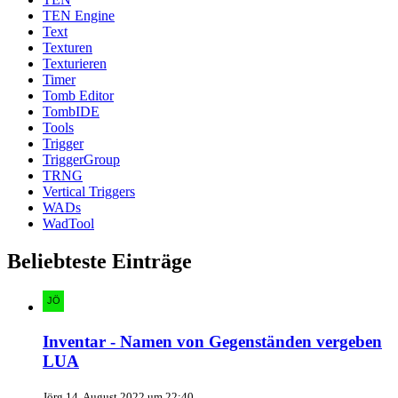
TEN Engine
Text
Texturen
Texturieren
Timer
Tomb Editor
TombIDE
Tools
Trigger
TriggerGroup
TRNG
Vertical Triggers
WADs
WadTool
Beliebteste Einträge
Inventar - Namen von Gegenständen vergeben
LUA
Jörg
14. August 2022 um 22:40