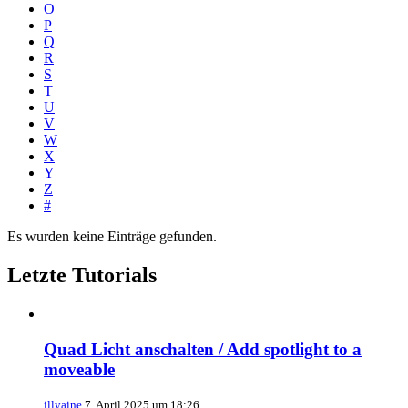
O
P
Q
R
S
T
U
V
W
X
Y
Z
#
Es wurden keine Einträge gefunden.
Letzte Tutorials
Quad Licht anschalten / Add spotlight to a
moveable
illyaine
7. April 2025 um 18:26