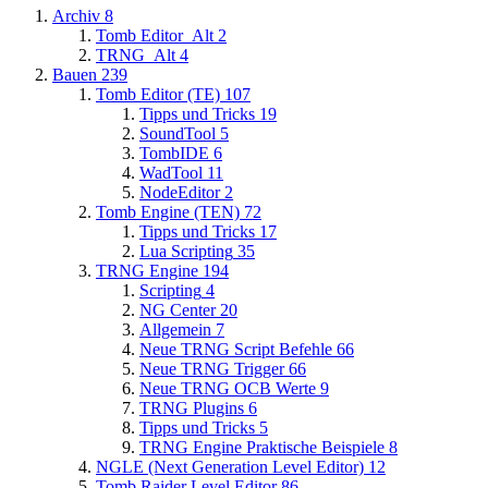
Archiv
8
Tomb Editor_Alt
2
TRNG_Alt
4
Bauen
239
Tomb Editor (TE)
107
Tipps und Tricks
19
SoundTool
5
TombIDE
6
WadTool
11
NodeEditor
2
Tomb Engine (TEN)
72
Tipps und Tricks
17
Lua Scripting
35
TRNG Engine
194
Scripting
4
NG Center
20
Allgemein
7
Neue TRNG Script Befehle
66
Neue TRNG Trigger
66
Neue TRNG OCB Werte
9
TRNG Plugins
6
Tipps und Tricks
5
TRNG Engine Praktische Beispiele
8
NGLE (Next Generation Level Editor)
12
Tomb Raider Level Editor
86