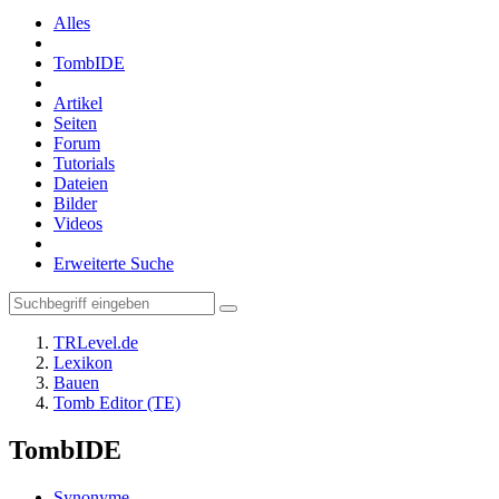
Alles
TombIDE
Artikel
Seiten
Forum
Tutorials
Dateien
Bilder
Videos
Erweiterte Suche
TRLevel.de
Lexikon
Bauen
Tomb Editor (TE)
TombIDE
Synonyme