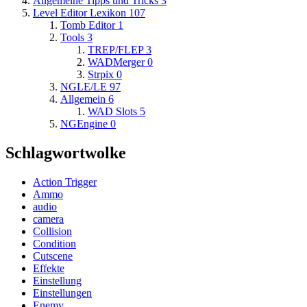
Allgemeine Tipps und Tricks
3
Level Editor Lexikon
107
Tomb Editor
1
Tools
3
TREP/FLEP
3
WADMerger
0
Strpix
0
NGLE/LE
97
Allgemein
6
WAD Slots
5
NGEngine
0
Schlagwortwolke
Action Trigger
Ammo
audio
camera
Collision
Condition
Cutscene
Effekte
Einstellung
Einstellungen
Enemy