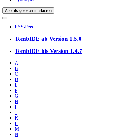
Alle als gelesen markieren
RSS-Feed
TombIDE ab Version 1.5.0
TombIDE bis Version 1.4.7
A
B
C
D
E
F
G
H
I
J
K
L
M
N