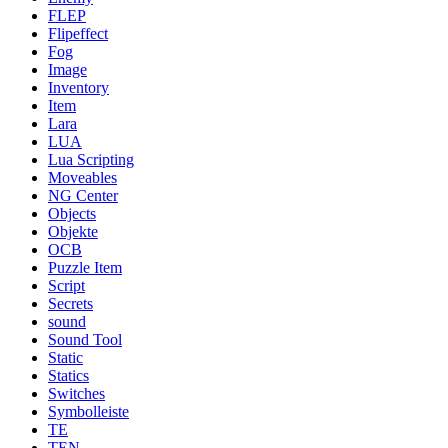
FLEP
Flipeffect
Fog
Image
Inventory
Item
Lara
LUA
Lua Scripting
Moveables
NG Center
Objects
Objekte
OCB
Puzzle Item
Script
Secrets
sound
Sound Tool
Static
Statics
Switches
Symbolleiste
TE
TEN