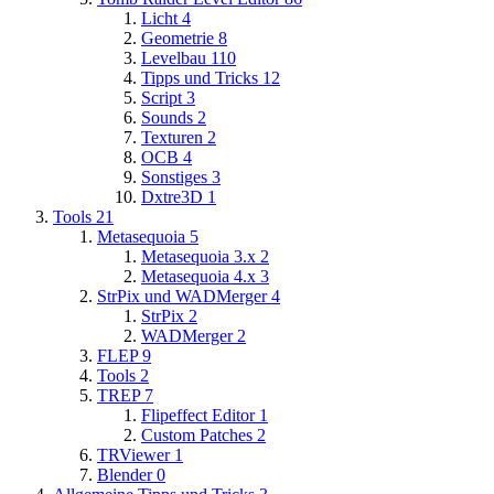
Licht
4
Geometrie
8
Levelbau
110
Tipps und Tricks
12
Script
3
Sounds
2
Texturen
2
OCB
4
Sonstiges
3
Dxtre3D
1
Tools
21
Metasequoia
5
Metasequoia 3.x
2
Metasequoia 4.x
3
StrPix und WADMerger
4
StrPix
2
WADMerger
2
FLEP
9
Tools
2
TREP
7
Flipeffect Editor
1
Custom Patches
2
TRViewer
1
Blender
0