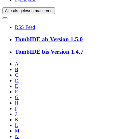
Alle als gelesen markieren
RSS-Feed
TombIDE ab Version 1.5.0
TombIDE bis Version 1.4.7
A
B
C
D
E
F
G
H
I
J
K
L
M
N