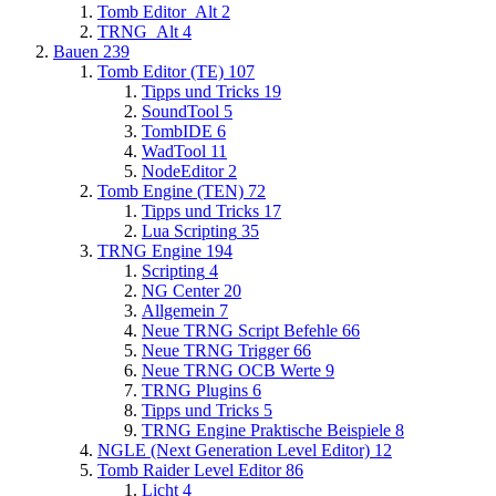
Tomb Editor_Alt
2
TRNG_Alt
4
Bauen
239
Tomb Editor (TE)
107
Tipps und Tricks
19
SoundTool
5
TombIDE
6
WadTool
11
NodeEditor
2
Tomb Engine (TEN)
72
Tipps und Tricks
17
Lua Scripting
35
TRNG Engine
194
Scripting
4
NG Center
20
Allgemein
7
Neue TRNG Script Befehle
66
Neue TRNG Trigger
66
Neue TRNG OCB Werte
9
TRNG Plugins
6
Tipps und Tricks
5
TRNG Engine Praktische Beispiele
8
NGLE (Next Generation Level Editor)
12
Tomb Raider Level Editor
86
Licht
4