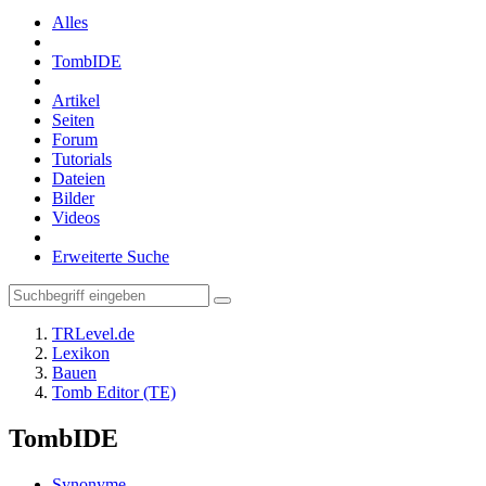
Alles
TombIDE
Artikel
Seiten
Forum
Tutorials
Dateien
Bilder
Videos
Erweiterte Suche
TRLevel.de
Lexikon
Bauen
Tomb Editor (TE)
TombIDE
Synonyme