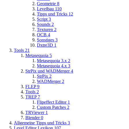
Geometrie
8
Levelbau
110
Tipps und Tricks
12
Script
3
Sounds
2
Texturen
2
OCB
4
Sonstiges
3
Dxtre3D
1
Tools
21
Metasequoia
5
Metasequoia 3.x
2
Metasequoia 4.x
3
StrPix und WADMerger
4
StrPix
2
WADMerger
2
FLEP
9
Tools
2
TREP
7
Flipeffect Editor
1
Custom Patches
2
TRViewer
1
Blender
0
Allgemeine Tipps und Tricks
3
Level Editor Lexikon
107