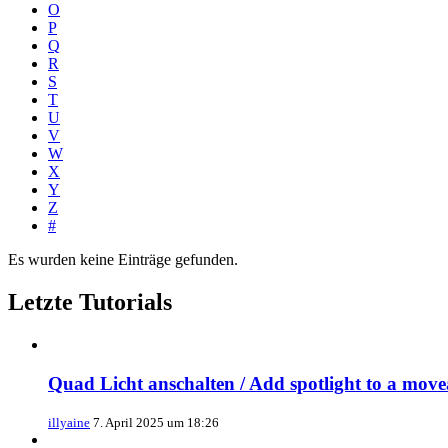
O
P
Q
R
S
T
U
V
W
X
Y
Z
#
Es wurden keine Einträge gefunden.
Letzte Tutorials
Quad Licht anschalten / Add spotlight to a move
illyaine
7. April 2025 um 18:26