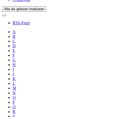
Alle als gelesen markieren
RSS-Feed
A
B
C
D
E
F
G
H
I
J
K
L
M
N
O
P
Q
R
S