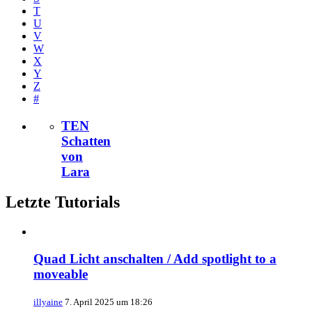
T
U
V
W
X
Y
Z
#
TEN
Schatten
von
Lara
Letzte Tutorials
Quad Licht anschalten / Add spotlight to a
moveable
illyaine
7. April 2025 um 18:26