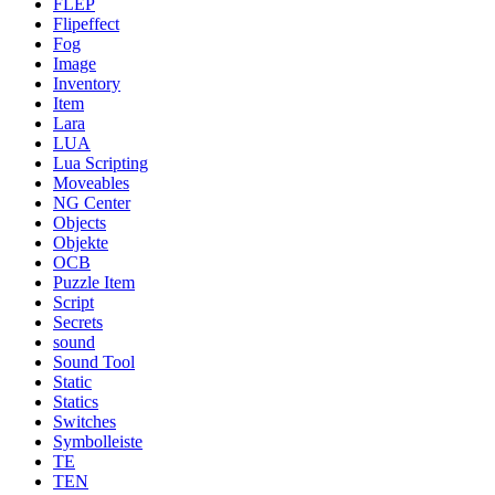
FLEP
Flipeffect
Fog
Image
Inventory
Item
Lara
LUA
Lua Scripting
Moveables
NG Center
Objects
Objekte
OCB
Puzzle Item
Script
Secrets
sound
Sound Tool
Static
Statics
Switches
Symbolleiste
TE
TEN