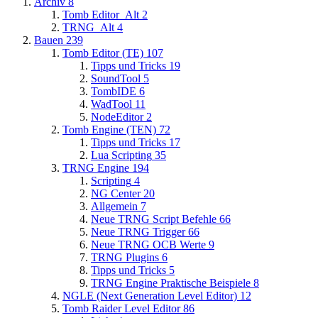
Archiv
8
Tomb Editor_Alt
2
TRNG_Alt
4
Bauen
239
Tomb Editor (TE)
107
Tipps und Tricks
19
SoundTool
5
TombIDE
6
WadTool
11
NodeEditor
2
Tomb Engine (TEN)
72
Tipps und Tricks
17
Lua Scripting
35
TRNG Engine
194
Scripting
4
NG Center
20
Allgemein
7
Neue TRNG Script Befehle
66
Neue TRNG Trigger
66
Neue TRNG OCB Werte
9
TRNG Plugins
6
Tipps und Tricks
5
TRNG Engine Praktische Beispiele
8
NGLE (Next Generation Level Editor)
12
Tomb Raider Level Editor
86