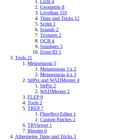
Licht
4
Geometrie
8
Levelbau
110
Tipps und Tricks
12
Script
3
Sounds
2
Texturen
2
OCB
4
Sonstiges
3
Dxtre3D
1
Tools
21
Metasequoia
5
Metasequoia 3.x
2
Metasequoia 4.x
3
StrPix und WADMerger
4
StrPix
2
WADMerger
2
FLEP
9
Tools
2
TREP
7
Flipeffect Editor
1
Custom Patches
2
TRViewer
1
Blender
0
Allgemeine Tipps und Tricks
3