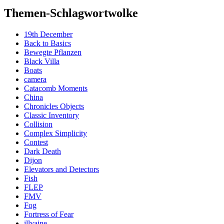
Themen-Schlagwortwolke
19th December
Back to Basics
Bewegte Pflanzen
Black Villa
Boats
camera
Catacomb Moments
China
Chronicles Objects
Classic Inventory
Collision
Complex Simplicity
Contest
Dark Death
Dijon
Elevators and Detectors
Fish
FLEP
FMV
Fog
Fortress of Fear
illyaine