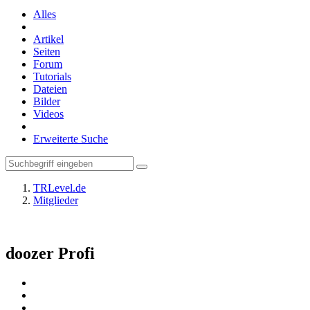
Alles
Artikel
Seiten
Forum
Tutorials
Dateien
Bilder
Videos
Erweiterte Suche
TRLevel.de
Mitglieder
doozer
Profi